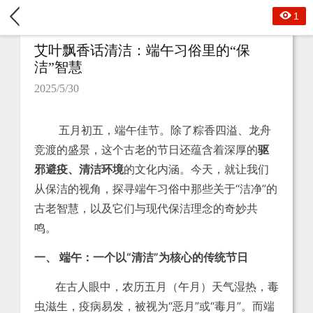
1
艾叶飘香话清洁：端午习俗里的“保
洁”智慧
2025/5/30
五月初五，端午佳节。除了粽香四溢、龙舟
竞渡的盛景，这个古老的节日还蕴含着深厚的
驱
邪避疫、清洁环境
的文化内涵。今天，就让我们
从保洁的视角，探寻端午习俗中那些关于“洁净”的
古老智慧，以及它们与现代保洁理念的奇妙共
鸣。
一、 端午：一个以“清洁”为核心的传统节日
在古人眼中，农历五月（午月）天气湿热，毒
虫滋生，疫病易发，被视为“恶月”或“毒月”。而端