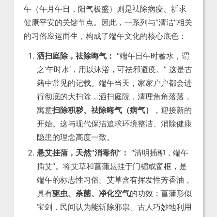
午（午月午日，阳气极盛）则是祛除病疫、祈求
健康平安的关键节点。因此，一系列与“清洁”相关
的习俗应运而生，构成了端午文化的核心底色：
洒扫庭除，祛除晦气：
“端午日午时蓄水，谓
之‘午时水’，用以沐浴，可祛邪避疫。” 这是古
籍中常见的记载。端午当天，家家户户都会进
行彻底的大扫除，洒扫庭院，清理角角落落，
寓意
扫除积秽、祛除晦气（病气）
，迎接新的
开始。这与现代保洁追求环境整洁、消除健康
隐患的理念高度一致。
悬艾挂蒲，天然“消毒剂”：
“清明插柳，端午
插艾”。将艾草和菖蒲悬挂于门楣或窗框，是
端午的标志性习俗。艾草含有挥发性芳香油，
具有
驱虫、杀菌、净化空气
的功效；菖蒲形似
宝剑，民间认为能斩除邪祟。古人巧妙地利用