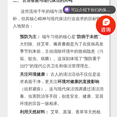
二、 古法智慧与现代保洁的共鸣
可以介绍下你们的保洁服务么？
这些流传千年的端午清洁习俗，虽然形式古
朴，但其核心精神与现代保洁行业追求的目标惊
人地契合：
预防为主：
端午习俗的核心是“
防病于未然
”。
大扫除、挂艾草、佩香囊都是为了在疫病高发
季节到来前，主动清除环境中的致病隐患（污
垢、蚊虫、病菌）。这深刻体现了“预防重于
治疗”的现代公共卫生和保洁管理理念。
关注环境健康：
古人的清洁活动不仅仅是追
求表面干净，更关注
环境对健康的直接影响
（祛邪避疫）。这与现代保洁强调通过清洁消
毒、虫害防治等手段，创造安全、健康、宜居
环境的宗旨一脉相承。
利用天然材料：
艾草、菖蒲、香草等天然植