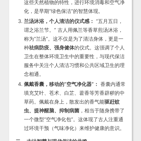
这些天然植物的特性，进行环境消毒和空气净
化，是早期“绿色保洁”的智慧体现。
兰汤沐浴，个人清洁的仪式感：
“五月五日，
谓之浴兰节。” 古人用佩兰等香草煎汤沐浴，
称为“兰汤”。这不仅是为了清洁身体，更是一
种
祛病防疫、强身健体
的仪式。这强调了个人
卫生在整体环境卫生中的重要性，与现代保洁
服务中关注个人清洁习惯和公共区域卫生的理
念相通。
佩戴香囊，移动的“空气净化器”：
香囊内通常
填充艾叶、苍术、白芷、藿香等芳香辟秽的中
草药。佩戴在身上，散发出的香气能
驱赶蚊
虫、提神醒脑、抑制病菌
，相当于随身携带了
一个微型“空气净化包”。这体现了古人注重通
过环境干预（气味净化）来维护健康的意识。